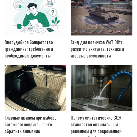
Внесудебное банкротство
Гайд для новичков WoT Blitz:
гражданина: требования и
развитие аккаунта, техника и
необходимые документы
игровые возможности
Главные нюансы при выборе
Почему синтетические СОЖ
багажного коврика: на что
становятся оптимальным
обратить внимание
решением для современной