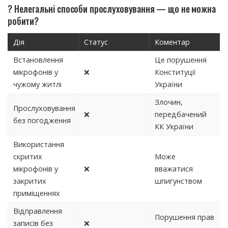
? Нелегальні способи прослуховування — що не можна
робити?
Дія
Статус
Коментар
Встановлення
Це порушення
мікрофонів у
❌
Конституції
чужому житлі
України
Злочин,
Прослуховування
❌
передбачений
без погодження
КК України
Використання
скритих
Може
мікрофонів у
❌
вважатися
закритих
шпигунством
приміщеннях
Відправлення
Порушення прав
записів без
❌