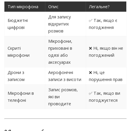
Тип мікрофона
Опис
Легальне?
Для запису
Бюджетні
✅ Так, якщо є
відкритих
цифрові
погодження
розмов
Мікрофони,
Скриті
приховані в
❌ Ні, якщо він не
мікрофони
одязі або
погоджений
аксесуарах
Дрони з
Аерофонічні
❌ Ні, це
записом
записи з висоти
порушення прав
Запис розмов,
Мікрофони в
✅ Так, якщо ви
які ви
телефоні
погоджуєтеся
проводите