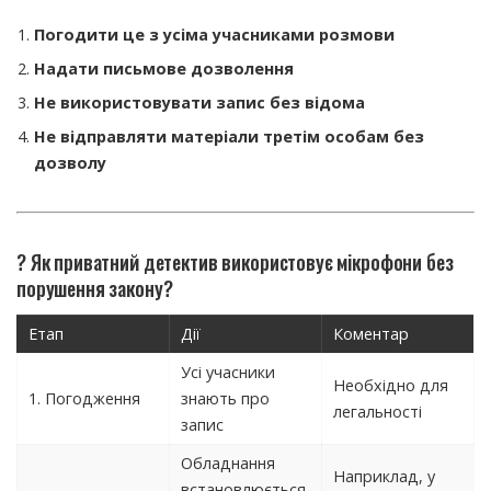
Погодити це з усіма учасниками розмови
Надати письмове дозволення
Не використовувати запис без відома
Не відправляти матеріали третім особам без
дозволу
?️ Як приватний детектив використовує мікрофони без
порушення закону?
Етап
Дії
Коментар
Усі учасники
Необхідно для
1. Погодження
знають про
легальності
запис
Обладнання
Наприклад, у
встановлюється